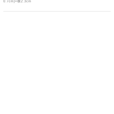
0.7cm)×横2.3cm